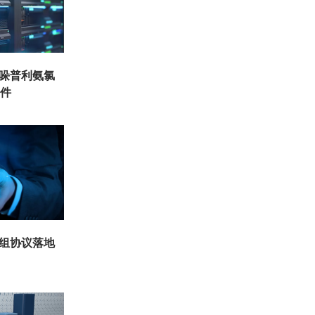
培哚普利氨氯
批件
重组协议落地