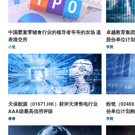
中国婴童零辅食行业的领导者爷爷的农场 递
卓越教育集团（
表港交所
股份单位计划购
小览
李茜
天保能源（01671.HK）获评天津售电行业
粉笔（0246
AAA级最高信用评级
份单位计划购
睿睿
李茜