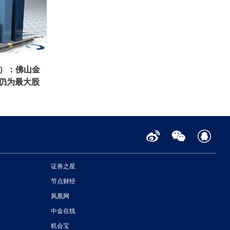
K）：佛山金
 仍为最大股
证券之星
节点财经
凤凰网
中金在线
机会宝