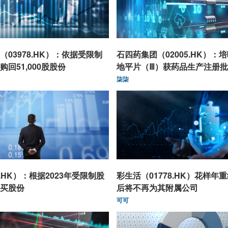
03978.HK）：依据受限制
石四药集团（02005.HK）：
回51,000股股份
地平片（Ⅲ）获药品生产注册
柒柒
9.HK）：根据2023年受限制股
彩生活（01778.HK）花样年
买股份
后将不再为其附属公司
可可