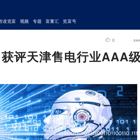
数读览富
视频
专题
富董汇
览富号
0
SH
K）获评天津售电行业AAA