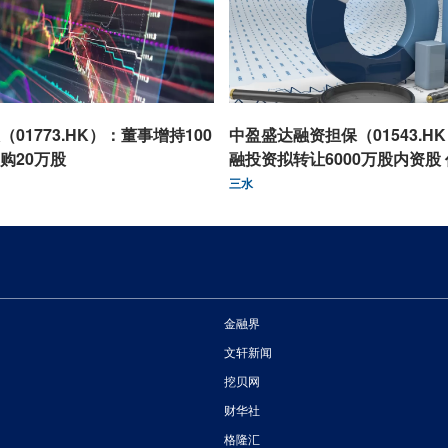
01773.HK）：董事增持100
中盈盛达融资担保（01543.H
购20万股
融投资拟转让6000万股内资股
东
三水
金融界
文轩新闻
挖贝网
财华社
格隆汇