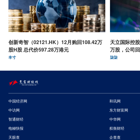
创新奇智（02121.HK）12月购回108.42万
天立国际控股（
股H股 总代价597.28万港元
万股，公司回
丰寸
柒柒
中国经济网
和讯网
中访网
东方财富网
智通财经
中华网
电鳗快报
权衡财经
天眼查
企查查