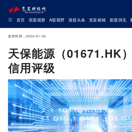
首页
浙股观察
A股视野
港股头条
览富棱镜
新股洞见
发布时间：2026-01-06
天保能源（01671.H
信用评级