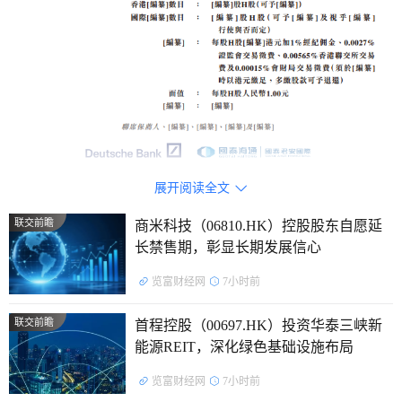
展开阅读全文

联交前瞻
商米科技（06810.HK）控股股东自愿延
长禁售期，彰显长期发展信心
天下秀既是中国红人营销行业的先驱者，亦是行业领导
览富财经网
7小时前
者。自2009年成立以来，公司一直在推动及完善红人经济生态
链方面发挥领先作用。根据弗若斯特沙利文的资料，以2024年
联交前瞻
首程控股（00697.HK）投资华泰三峡新
收入计， 公司在中国红人营销解决方案平台行业中排名第
能源REIT，深化绿色基础设施布局
一，市场份额为26.1%，并已连续五年保持行业最大市场份
览富财经网
7小时前
额。以2024年收入计，亦在全球红人营销解决方案平台行业中